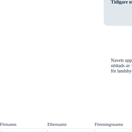
Tidigare 
Navets upps
stöttads a
för landsb
Förnamn
Efternamn
Föreningsnamn