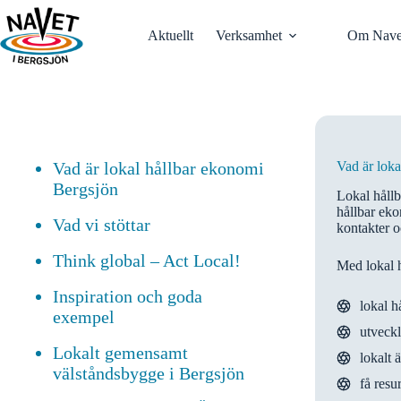
Hoppa
till
Aktuellt
Verksamhet
Om Nave
innehåll
Vad är lokal hållbar ekonomi
Vad är lok
Bergsjön
Lokal hållb
hållbar eko
Vad vi stöttar
kontakter 
Think global – Act Local!
Med lokal hå
Inspiration och goda
lokal h
exempel
utveckl
Lokalt gemensamt
lokalt 
välståndsbygge i Bergsjön
få resu