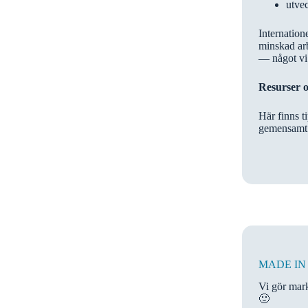
utve
Internatione
minskad arb
— något vi 
Resurser 
Här finns t
gemensamt 
MADE IN B
Vi gör mark
🙂