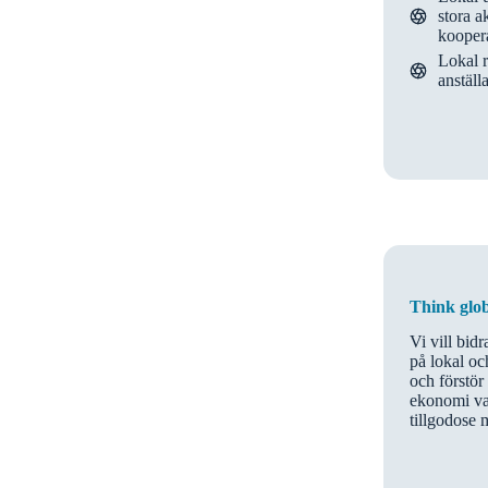
stora a
kooper
Lokal r
anställ
Think glob
Vi vill bid
på lokal oc
och förstör
ekonomi vars
tillgodose 