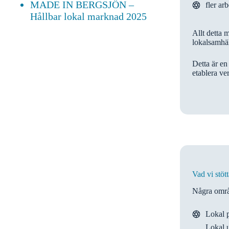
MADE IN BERGSJÖN –
fler arb
Hållbar lokal marknad 2025
Allt detta 
lokalsamhäl
Detta är en
etablera ve
Vad vi stött
Några områd
Lokal p
Lokal 