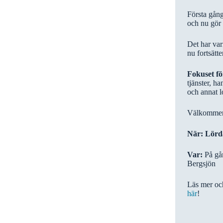
Första gång
och nu gör 
Det har var
nu fortsätte
Fokuset f
tjänster, ha
och annat l
Välkommen a
När: Lörd
Var:
På gån
Bergsjön
Läs mer o
här
!