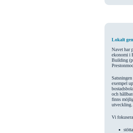
Lokalt ge
Navet har på
ekonomi i 
Building (
Prestonmod
Satsningen 
exempel up
bostadsbola
och hållbar
finns möjli
utveckling.
Vi fokuserar
stött