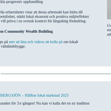
ckla progressiv upphandling
lla erfarenheter visar att dessa arbetssätt kan bidra till
etslöshet, stärkt lokal ekonomi och positiva miljöeffekter
vill pröva i en svensk kontext för långsiktig förändring.
Gö
mi
om Community Wealth Building
at
ips på
mer att läsa och videos att kolla på
om lokalt
välståndsbygge.
ERGSJÖN – Hållbar lokal marknad 2025
naden för 3:e gången! Nu kan vi kalla det en ny tradition