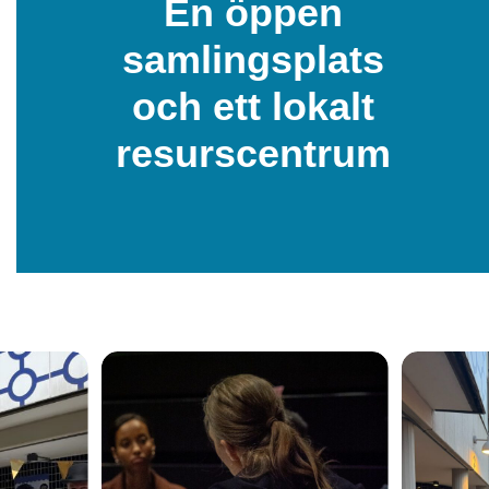
En öppen
samlingsplats
och ett lokalt
resurscentrum