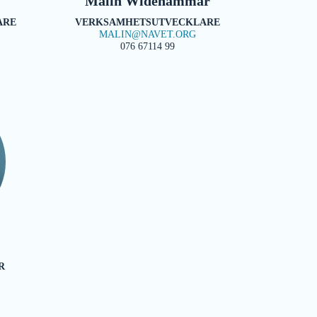
Malin Widehammar
ARE
VERKSAMHETSUTVECKLARE
MALIN@NAVET.ORG
076 67114 99
R