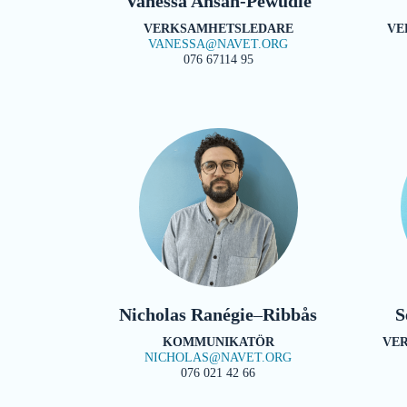
Vanessa Ansah-Pewudie
VERKSAMHETSLEDARE
VE
VANESSA@NAVET.ORG
076 67114 95
Nicholas
Ranégie
–
Ribbås
S
KOMMUNIKATÖR
VE
NICHOLAS@NAVET.ORG
076 021 42 66