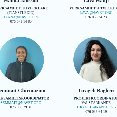
Hanna Jansson
Lava Hadji
RKSAMHETSUTVECKLARE
VERKSAMHETSUTVECKL
(TJÄNSTLEDIG)
LAVA@NAVET.ORG
HANNA@NAVET.ORG
076 036 34 23
076 671 14 80
emmait Ghirmazion
Tirageh Bagheri
RKSAMHETSKOORDINATOR
PROJEKTKOORDINATO
SEMMAIT@NAVET.ORG
VALSTÄRKANDE
076 036 29 31
TIRAGEH@NAVET.ORG
076 035 64 19