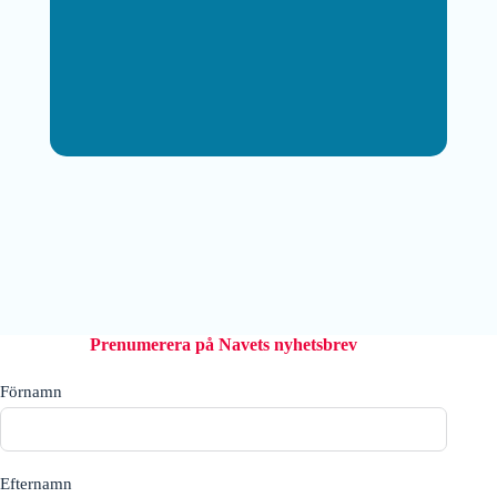
Prenumerera på Navets nyhetsbrev
Förnamn
Efternamn