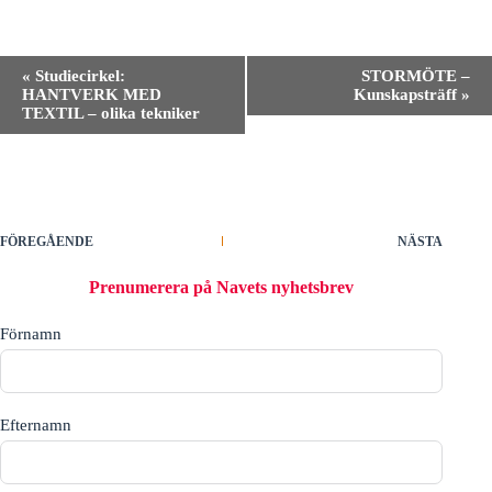
E
«
Studiecirkel:
STORMÖTE –
v
HANTVERK MED
Kunskapsträff
»
e
TEXTIL – olika tekniker
n
e
m
a
n
g
-
FÖREGÅENDE
NÄSTA
n
a
Prenumerera på Navets nyhetsbrev
v
i
Förnamn
g
e
r
i
n
Efternamn
g