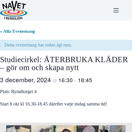
Hoppa
till
innehåll
« Alla Evenemang
Detta evenemang har redan ägt rum.
Studiecirkel: ÅTERBRUKA KLÄDER
– gör om och skapa nytt
3 december, 2024
16:30
18:45
@
–
Plats: Rymdtorget 4
Start 8 okt kl 16.30-18.45 därefter varje tisdag samma tid!