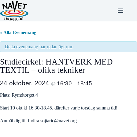
Hoppa
till
innehåll
« Alla Evenemang
Detta evenemang har redan ägt rum.
Studiecirkel: HANTVERK MED
TEXTIL – olika tekniker
24 oktober, 2024
16:30
18:45
@
–
Plats: Rymdtorget 4
Start 10 okt kl 16.30-18.45, därefter varje torsdag samma tid!
Anmäl dig till
Indira.sojtaric@navet.org