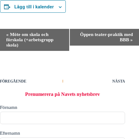
Lägg till i kalender
E
«
Möte om skola och
Öppen teater-praktik med
v
förskola (+arbetsgrupp
BBB
»
e
skola)
n
e
m
a
n
g
-
FÖREGÅENDE
NÄSTA
n
a
Prenumerera på Navets nyhetsbrev
v
i
Förnamn
g
e
r
i
n
Efternamn
g