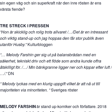
sin egen väg och sin superkraft när den inre rösten är ens
värsta fiende?
TRE STRECK I PRESSEN
”Hon är skicklig och rolig trots allvaret /…/Det är en intressant
och viktig stand-up och jag hoppas den får stor publik även
utanför Husby.”
Kulturbloggen
”… Melody Farshin ger sig ut på balansbrädan med en
säkerhet, tekniskt driv och ett flöde som andra kunde offra
åtskilligt för. /…/ Min bänkgranne ligger ner och kippar efter luft /
…/.”
DN
” Melody lyckas med en klurig uppgift vilket är att nå ut till
majoriteten via minoriteten. ”
Sveriges röster
MELODY FARSHIN
är stand up-komiker och författare. 2018