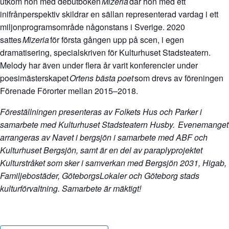
utkom hon med debutboken
Mizeria
där hon med ett
inifrånperspektiv skildrar en sällan representerad vardag i ett
miljonprogramsområde någonstans i Sverige. 2020
sattes
Mizeria
för första gången upp på scen, i egen
dramatisering, specialskriven för Kulturhuset Stadsteatern.
Melody har även under flera år varit konferencier under
poesimästerskapet
Ortens bästa poet
som drevs av föreningen
Förenade Förorter mellan 2015–2018.
Föreställningen presenteras av Folkets Hus och Parker i
samarbete med Kulturhuset Stadsteatern Husby. Evenemanget
arrangeras av Navet i bergsjön i samarbete med ABF och
Kulturhuset Bergsjön, samt är en del av paraplyprojektet
Kulturstråket som sker i samverkan med Bergsjön 2031, Higab,
Familjebostäder, GöteborgsLokaler och Göteborg stads
kulturförvaltning. Samarbete är mäktigt!