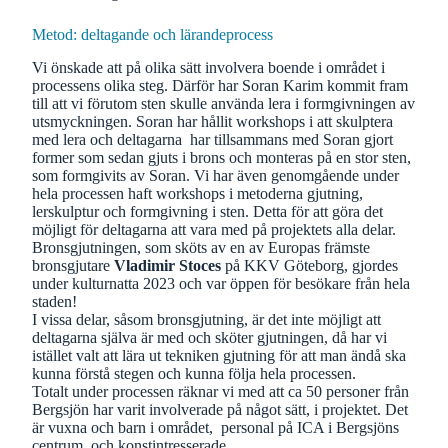
Metod: deltagande och lärandeprocess
Vi önskade att på olika sätt involvera boende i området i
processens olika steg. Därför har Soran Karim kommit fram
till att vi förutom sten skulle använda lera i formgivningen av
utsmyckningen. Soran har hållit workshops i att skulptera
med lera och deltagarna har tillsammans med Soran gjort
former som sedan gjuts i brons och monteras på en stor sten,
som formgivits av Soran. Vi har även genomgående under
hela processen haft workshops i metoderna gjutning,
lerskulptur och formgivning i sten. Detta för att göra det
möjligt för deltagarna att vara med på projektets alla delar.
Bronsgjutningen, som sköts av en av Europas främste
bronsgjutare
Vladimir Stoces
på KKV Göteborg, gjordes
under kulturnatta 2023 och var öppen för besökare från hela
staden!
I vissa delar, såsom bronsgjutning, är det inte möjligt att
deltagarna själva är med och sköter gjutningen, då har vi
istället valt att lära ut tekniken gjutning för att man ändå ska
kunna förstå stegen och kunna följa hela processen.
Totalt under processen räknar vi med att ca 50 personer från
Bergsjön har varit involverade på något sätt, i projektet. Det
är vuxna och barn i området, personal på ICA i Bergsjöns
centrum, och konstintresserade.