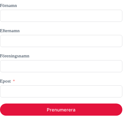
Förnamn
Efternamn
Föreningsnamn
Epost
Prenumerera