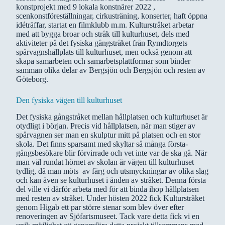
konstprojekt med 9 lokala konstnärer 2022 ,
scenkonstföreställningar, cirkusträning, konserter, haft öppna
idéträffar, startat en filmklubb m.m. Kulturstråket arbetar
med att bygga broar och stråk till kulturhuset, dels med
aktiviteter på det fysiska gångstråket från Rymdtorgets
spårvagnshållplats till kulturhuset, men också genom att
skapa samarbeten och samarbetsplattformar som binder
samman olika delar av Bergsjön och Bergsjön och resten av
Göteborg.
Den fysiska vägen till kulturhuset
Det fysiska gångstråket mellan hållplatsen och kulturhuset är
otydligt i början. Precis vid hållplatsen, när man stiger av
spårvagnen ser man en skulptur mitt på platsen och en stor
skola. Det finns sparsamt med skyltar så många första-
gångsbesökare blir förvirrade och vet inte var de ska gå. När
man väl rundat hörnet av skolan är vägen till kulturhuset
tydlig, då man möts av färg och utsmyckningar av olika slag
och kan även se kulturhuset i änden av stråket. Denna första
del ville vi därför arbeta med för att binda ihop hållplatsen
med resten av stråket. Under hösten 2022 fick Kulturstråket
genom Higab ett par större stenar som blev över efter
renoveringen av Sjöfartsmuseet. Tack vare detta fick vi en