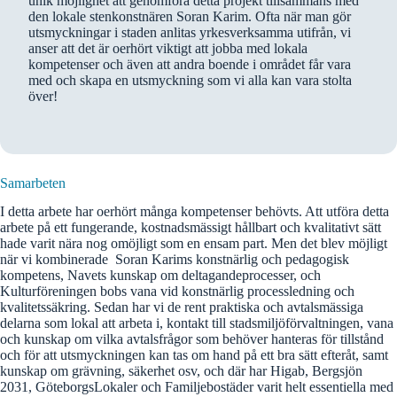
unik möjlighet att genomföra detta projekt tillsammans med
den lokale stenkonstnären Soran Karim. Ofta när man gör
utsmyckningar i staden anlitas yrkesverksamma utifrån, vi
anser att det är oerhört viktigt att jobba med lokala
kompetenser och även att andra boende i området får vara
med och skapa en utsmyckning som vi alla kan vara stolta
över!
Samarbeten
I detta arbete har oerhört många kompetenser behövts. Att utföra detta
arbete på ett fungerande, kostnadsmässigt hållbart och kvalitativt sätt
hade varit nära nog omöjligt som en ensam part. Men det blev möjligt
när vi kombinerade Soran Karims konstnärlig och pedagogisk
kompetens, Navets kunskap om deltagandeprocesser, och
Kulturföreningen bobs vana vid konstnärlig processledning och
kvalitetssäkring. Sedan har vi de rent praktiska och avtalsmässiga
delarna som lokal att arbeta i, kontakt till stadsmiljöförvaltningen, vana
och kunskap om vilka avtalsfrågor som behöver hanteras för tillstånd
och för att utsmyckningen kan tas om hand på ett bra sätt efteråt, samt
kunskap om grävning, säkerhet osv, och där har Higab, Bergsjön
2031, GöteborgsLokaler och Familjebostäder varit helt essentiella med