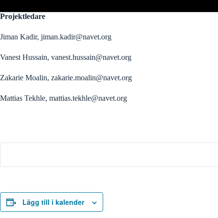
Projektledare
Jiman Kadir,
jiman.kadir@navet.org
Vanest Hussain,
vanest.hussain@navet.org
Zakarie Moalin,
zakarie.moalin@navet.org
Mattias Tekhle,
mattias.tekhle@navet.org
Lägg till i kalender