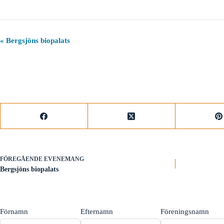
E
«
Bergsjöns biopalats
v
e
n
e
m
a
n
g
-
n
a
v
i
FÖREGÅENDE
EVENEMANG
g
Bergsjöns biopalats
e
r
i
n
g
Förnamn
Efternamn
Föreningsnamn