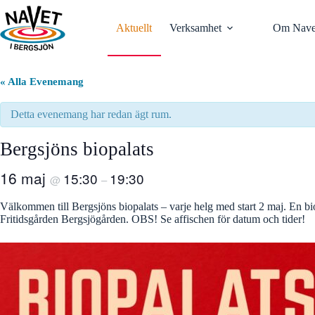
Hoppa
till
Aktuellt
Verksamhet
Om Nave
innehåll
« Alla Evenemang
Detta evenemang har redan ägt rum.
Bergsjöns biopalats
16 maj
15:30
19:30
@
–
Välkommen till Bergsjöns biopalats – varje helg med start 2 maj. En bi
Fritidsgården Bergsjögården. OBS! Se affischen för datum och tider!