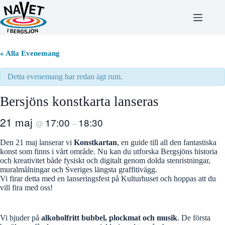
Hoppa
till
innehåll
« Alla Evenemang
Detta evenemang har redan ägt rum.
Bersjöns konstkarta lanseras
21 maj
17:00
18:30
@
–
Den 21 maj lanserar vi
Konstkartan
, en guide till all den fantastiska
konst som finns i vårt område. Nu kan du utforska Bergsjöns historia
och kreativitet både fysiskt och digitalt genom dolda stenristningar,
muralmålningar och Sveriges längsta graffitivägg.
Vi firar detta med en lanseringsfest på Kulturhuset och hoppas att du
vill fira med oss!
Vi bjuder på
alkoholfritt bubbel, plockmat och musik
. De första