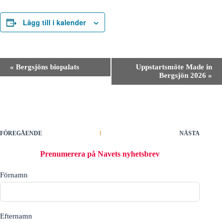
Lägg till i kalender
E
«
Bergsjöns biopalats
Uppstartsmöte Made in
v
Bergsjön 2026
»
e
n
e
m
a
n
g
FÖREGÅENDE
NÄSTA
-
n
Prenumerera på Navets nyhetsbrev
a
v
Förnamn
i
g
e
r
i
Efternamn