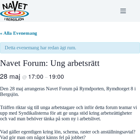
Hoppa
till
innehåll
« Alla Evenemang
Detta evenemang har redan ägt rum.
Navet Forum: Ung arbetsrätt
28 maj
17:00
19:00
@
–
Den 28 maj arrangeras Navet Forum på Rymdporten, Rymdtorget 8 i
Bergsjön.
Träffen riktar sig till unga arbetstagare och inför detta forum teamar vi
upp med Syndikalisterna för att ge unga stöd kring arbetsrättigheter
och vad man behöver tänka på som ny i arbetslivet.
Vad gäller egentligen kring lön, schema, raster och anställningsavtal?
Vad gör man om något känns fel på jobbet?