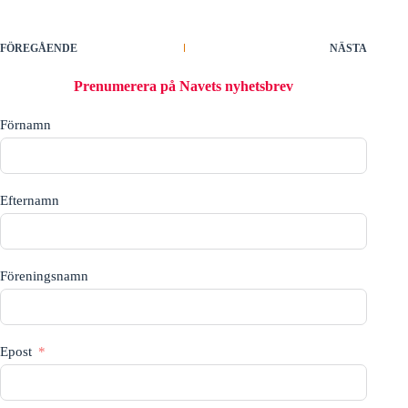
a
n
g
FÖREGÅENDE
NÄSTA
-
n
Prenumerera på Navets nyhetsbrev
a
v
Förnamn
i
g
e
r
i
Efternamn
n
g
Föreningsnamn
Epost