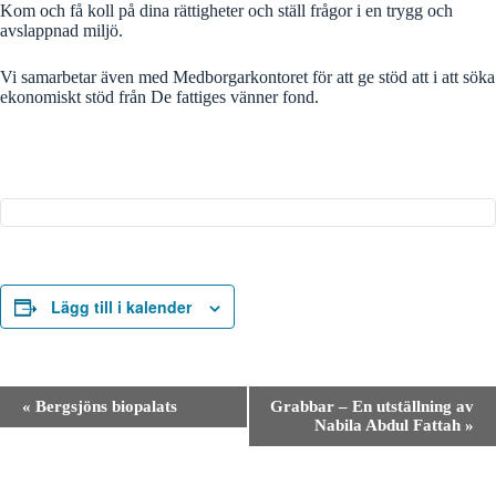
Kom och få koll på dina rättigheter och ställ frågor i en trygg och
avslappnad miljö.
Vi samarbetar även med Medborgarkontoret för att ge stöd att i att söka
ekonomiskt stöd från De fattiges vänner fond.
Lägg till i kalender
E
«
Bergsjöns biopalats
Grabbar – En utställning av
v
Nabila Abdul Fattah
»
e
n
e
m