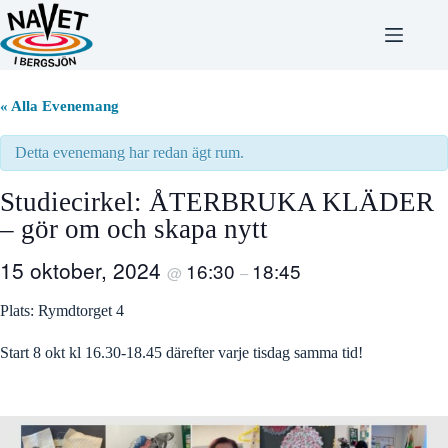
Hoppa
till
innehåll
« Alla Evenemang
Detta evenemang har redan ägt rum.
Studiecirkel: ÅTERBRUKA KLÄDER
– gör om och skapa nytt
15 oktober, 2024
16:30
18:45
@
–
Plats: Rymdtorget 4
Start 8 okt kl 16.30-18.45 därefter varje tisdag samma tid!