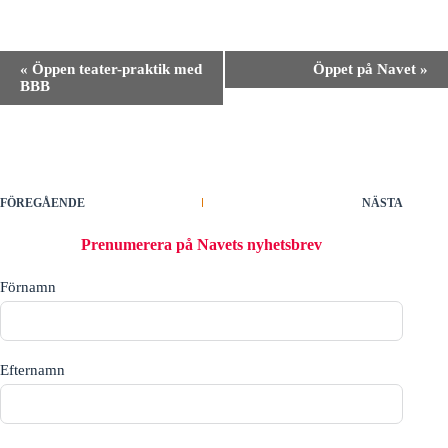
E
«
Öppen teater-praktik med
Öppet på Navet
»
v
BBB
e
n
e
m
a
n
g
FÖREGÅENDE
NÄSTA
-
n
Prenumerera på Navets nyhetsbrev
a
v
Förnamn
i
g
e
r
i
Efternamn
n
g