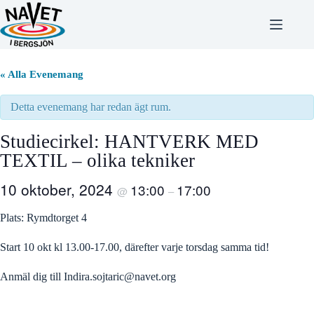
Hoppa
till
innehåll
« Alla Evenemang
Detta evenemang har redan ägt rum.
Studiecirkel: HANTVERK MED
TEXTIL – olika tekniker
10 oktober, 2024
13:00
17:00
@
–
Plats: Rymdtorget 4
Start 10 okt kl 13.00-17.00, därefter varje torsdag samma tid!
Anmäl dig till
Indira.sojtaric@navet.org