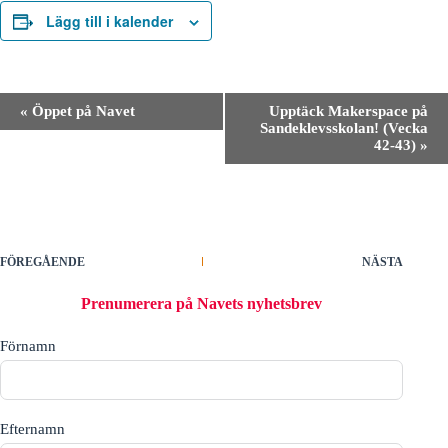
Lägg till i kalender
E
«
Öppet på Navet
Upptäck Makerspace på
v
Sandeklevsskolan! (Vecka
e
42-43)
»
n
e
m
a
n
g
-
FÖREGÅENDE
NÄSTA
n
a
Prenumerera på Navets nyhetsbrev
v
i
Förnamn
g
e
r
i
n
Efternamn
g