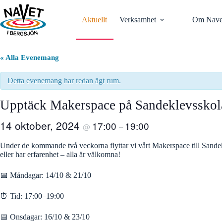
Hoppa
till
Aktuellt
Verksamhet
Om Nave
innehåll
« Alla Evenemang
Detta evenemang har redan ägt rum.
Upptäck Makerspace på Sandeklevsskol
14 oktober, 2024
17:00
19:00
@
–
Under de kommande två veckorna flyttar vi vårt Makerspace till Sandek
eller har erfarenhet – alla är välkomna!
📅 Måndagar: 14/10 & 21/10
⏰ Tid: 17:00–19:00
📅 Onsdagar: 16/10 & 23/10