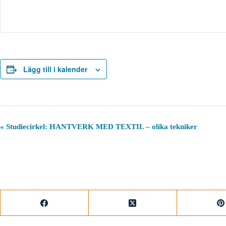
Lägg till i kalender
E
«
Studiecirkel: HANTVERK MED TEXTIL – olika tekniker
v
e
n
e
m
a
n
g
-
n
a