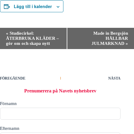
Lägg till i kalender
E
«
Studiecirkel:
Made in Bergsjön
v
ÅTERBRUKA KLÄDER –
HÅLLBAR
e
gör om och skapa nytt
JULMARKNAD
»
n
e
m
a
n
g
-
FÖREGÅENDE
NÄSTA
n
a
Prenumerera på Navets nyhetsbrev
v
i
Förnamn
g
e
r
i
n
Efternamn
g