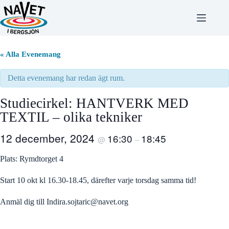
Hoppa
till
innehåll
« Alla Evenemang
Detta evenemang har redan ägt rum.
Studiecirkel: HANTVERK MED
TEXTIL – olika tekniker
12 december, 2024
16:30
18:45
@
–
Plats: Rymdtorget 4
Start 10 okt kl 16.30-18.45, därefter varje torsdag samma tid!
Anmäl dig till
Indira.sojtaric@navet.org