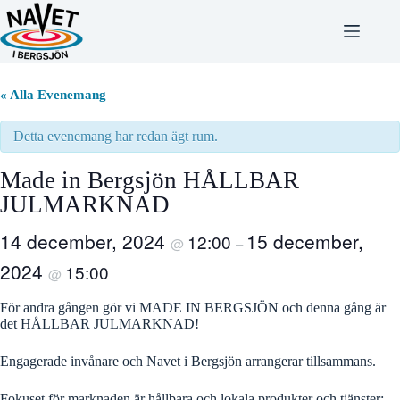
Hoppa
till
innehåll
« Alla Evenemang
Detta evenemang har redan ägt rum.
Made in Bergsjön HÅLLBAR
JULMARKNAD
14 december, 2024
15 december,
12:00
@
–
2024
15:00
@
För andra gången gör vi MADE IN BERGSJÖN och denna gång är
det HÅLLBAR JULMARKNAD!
Engagerade invånare och Navet i Bergsjön arrangerar tillsammans.
Fokuset för marknaden är hållbara och lokala produkter och tjänster: