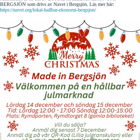
BERGSJÖN som drivs av Navet i Bergsjön. Läs mer här:
https://navet.org/lokal-hallbar-ekonomi-bergsjon/