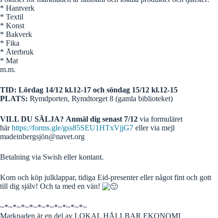
* Hantverk
* Textil
* Konst
* Bakverk
* Fika
* Återbruk
* Mat
m.m.
TID:
Lördag 14/12 kl.12-17 och söndag 15/12 kl.12-15
PLATS:
Rymdporten, Rymdtorget 8 (gamla biblioteket)
VILL DU SÄLJA?
Anmäl dig senast 7/12
via formuläret
här
https://forms.gle/gss85SEU1HTxVjjG7
eller via mejl
madeinbergsjö
n@navet.org
Betalning via Swish eller kontant.
Kom och köp julklappar, tidiga Eid-presenter eller något fint och gott
till dig själv! Och ta med en vän!
~*~*~*~*~*~*~*~*~*~*~
Marknaden är en del av LOKAL HÅLLBAR EKONOMI