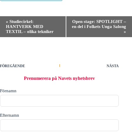
E
«
Studiecirkel:
Open stage: SPOTLIGHT –
v
HANTVERK MED
en del i Folkets Unga Salong
e
TEXTIL – olika tekniker
»
n
e
m
a
n
g
-
FÖREGÅENDE
NÄSTA
n
a
Prenumerera på Navets nyhetsbrev
v
i
Förnamn
g
e
r
i
n
Efternamn
g