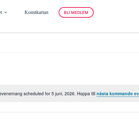
t
Konstkartan
BLI MEDLEM
evenemang scheduled for 5 juni, 2026. Hoppa till
nästa kommande e
N
o
t
i
s