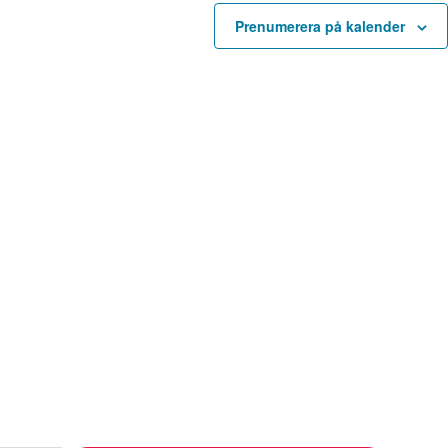
n
Prenumerera på kalender
g