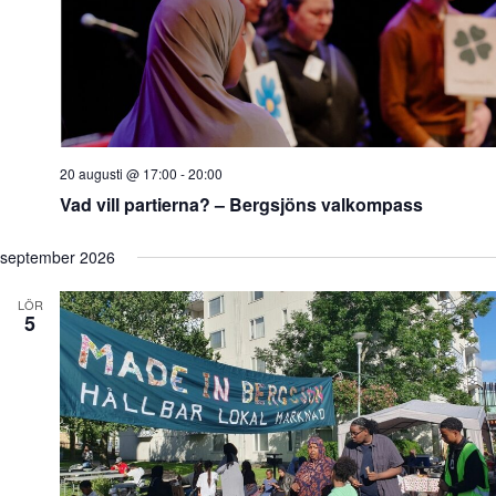
e
g
w
s
N
a
v
i
g
20 augusti @ 17:00
-
20:00
a
t
Vad vill partierna? – Bergsjöns valkompass
i
o
september 2026
n
LÖR
5