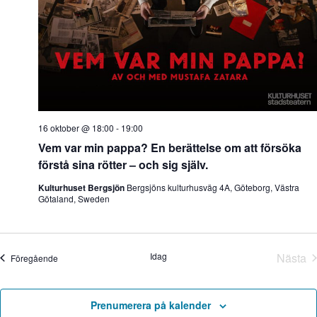
16 oktober @ 18:00
-
19:00
Vem var min pappa? En berättelse om att försöka
förstå sina rötter – och sig själv.
Kulturhuset Bergsjön
Bergsjöns kulturhusväg 4A, Göteborg, Västra
Götaland, Sweden
Idag
Nästa
Evenemang
Föregående
Eve
Prenumerera på kalender